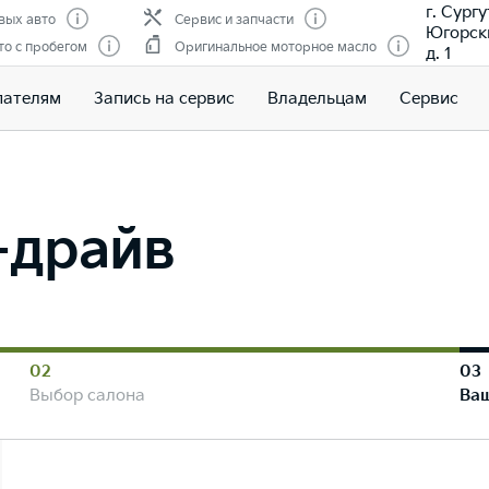
г. Сургу
вых авто
Сервис и запчасти
Югорски
о с пробегом
Оригинальное моторное масло
д. 1
пателям
Запись на сервис
Владельцам
Сервис
т-драйв
02
03
Выбор салона
Ва