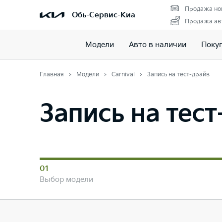
Продажа но
Обь-Сервис-Киа
Продажа авт
Модели
Авто в наличии
Поку
Главная
Модели
Carnival
Запись на тест-драйв
Запись на тес
01
Выбор модели