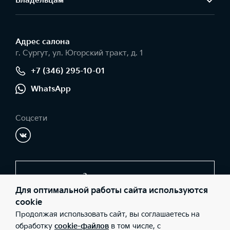
Владельцам
Адрес салонa
г. Сургут, ул. Югорский тракт, д. 1
+7 (346) 295-10-01
WhatsApp
Соцсети
Заказать звонок
Для оптимальной работы сайта используются
cookie
Продолжая использовать сайт, вы соглашаетесь на
© 2026 Юридические лица ООО «Обь-Сервис-КИА»
(Фактический адрес: г. Сургут, ул. Югорский тракт, д. 1; Телефон:
обработку
cookie-файлов
в том числе, с