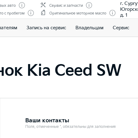
г. Сургу
вых авто
Сервис и запчасти
Югорски
о с пробегом
Оригинальное моторное масло
д. 1
пателям
Запись на сервис
Владельцам
Сервис
ок Kia Ceed SW
Ваши контакты
Поля, отмеченные *, обязательны для заполнения