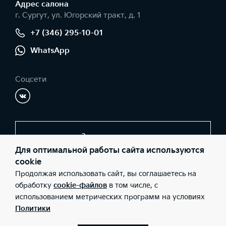
Адрес салонa
г. Сургут, ул. Югорский тракт, д. 1
+7 (346) 295-10-01
WhatsApp
Соцсети
Заказать звонок
Для оптимальной работы сайта используются
cookie
Продолжая использовать сайт, вы соглашаетесь на
© 2026 Юридические лица ООО «Обь-Сервис-КИА»
(Фактический адрес: г. Сургут, ул. Югорский тракт, д. 1; Телефон:
обработку
cookie-файлов
в том числе, с
+7 (346) 295-10-01; ИНН: 8602019243; ОГРН: 1068602155929),
использованием метрических программ на условиях
ООО «Киа Россия и СНГ» (Фактический адрес: г.Москва, Валовая
26; Телефон: 8 800 301 08 80; ИНН: 7728674093; ОГРН:
Политики
5087746291760) ведут деятельность на территории РФ в
соответствии с законодательством РФ. Реализуемые товары