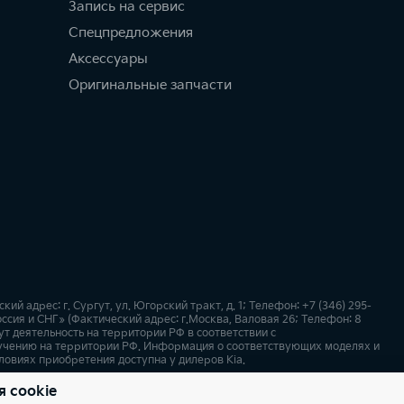
Запись на сервис
Спецпредложения
Аксессуары
Оригинальные запчасти
адрес: г. Сургут, ул. Югорский тракт, д. 1; Телефон: +7 (346) 295-
ссия и СНГ» (Фактический адрес: г.Москва, Валовая 26; Телефон: 8
т деятельность на территории РФ в соответствии с
учению на территории РФ. Информация о соответствующих моделях и
ловиях приобретения доступна у дилеров Kia.
я cookie
х
Карта сайта