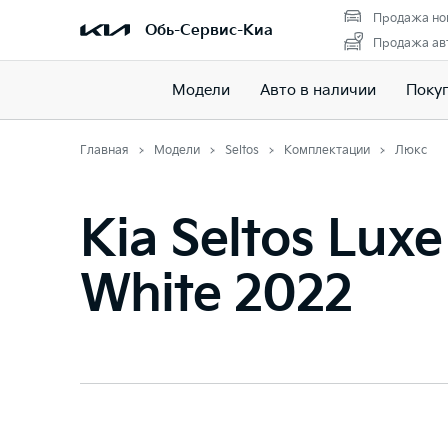
Продажа но
Обь-Сервис-Киа
Продажа авт
Модели
Авто в наличии
Поку
Главная
Модели
Seltos
Комплектации
Люкс
Kia Seltos Luxe
White 2022