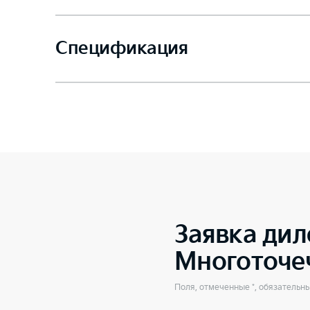
Спецификация
Заявка дил
Многоточе
Поля, отмеченные *, обязательн