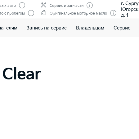
г. Сургу
вых авто
Сервис и запчасти
Югорски
о с пробегом
Оригинальное моторное масло
д. 1
пателям
Запись на сервис
Владельцам
Сервис
 Clear