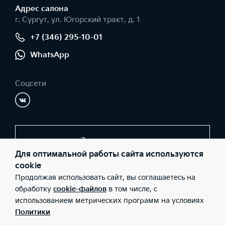
Адрес салонa
г. Сургут, ул. Югорский тракт, д. 1
+7 (346) 295-10-01
WhatsApp
Соцсети
Заказать звонок
Для оптимальной работы сайта используются
cookie
Продолжая использовать сайт, вы соглашаетесь на
© 2026 Юридические лица ООО «Обь-Сервис-КИА»
(Фактический адрес: г. Сургут, ул. Югорский тракт, д. 1; Телефон:
обработку
cookie-файлов
в том числе, с
+7 (346) 295-10-01; ИНН: 8602019243; ОГРН: 1068602155929),
использованием метрических программ на условиях
ООО «Киа Россия и СНГ» (Фактический адрес: г.Москва, Валовая
26; Телефон: 8 800 301 08 80; ИНН: 7728674093; ОГРН:
Политики
5087746291760) ведут деятельность на территории РФ в
соответствии с законодательством РФ. Реализуемые товары