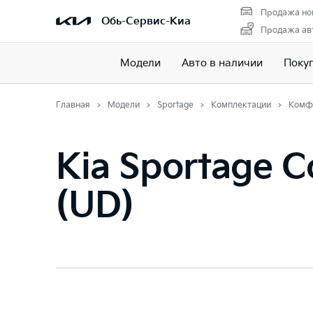
Продажа но
Обь-Сервис-Киа
Продажа авт
Модели
Авто в наличии
Поку
Главная
Модели
Sportage
Комплектации
Комф
Kia Sportage C
(UD)