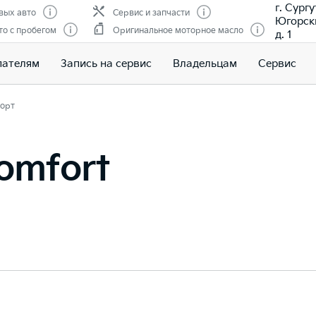
г. Сургу
вых авто
Сервис и запчасти
Югорски
о с пробегом
Оригинальное моторное масло
д. 1
пателям
Запись на сервис
Владельцам
Сервис
орт
omfort