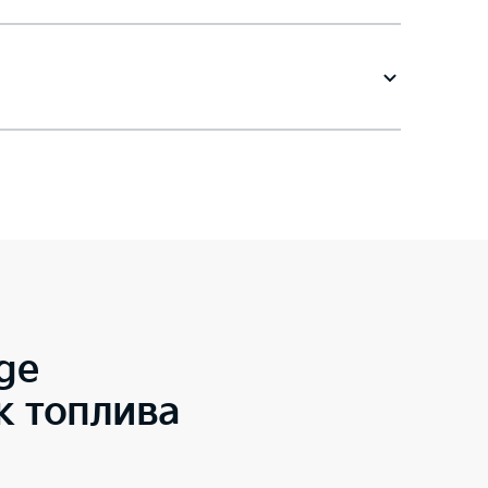
ge
к топлива