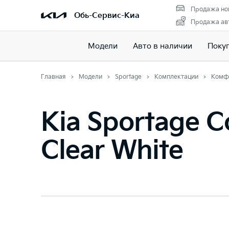
Продажа но
Обь-Сервис-Киа
Продажа авт
Модели
Авто в наличии
Поку
Главная
Модели
Sportage
Комплектации
Комф
Kia Sportage C
Clear White