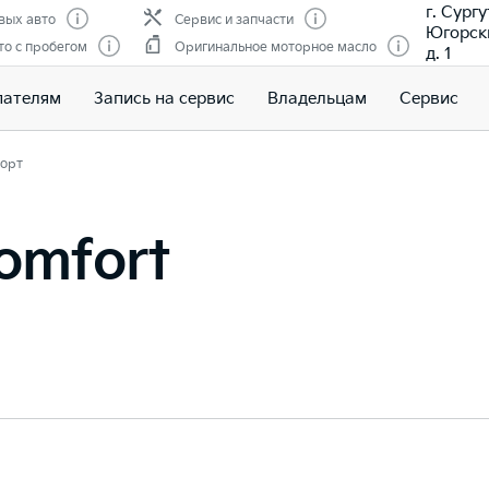
г. Сургу
вых авто
Сервис и запчасти
Югорски
о с пробегом
Оригинальное моторное масло
д. 1
пателям
Запись на сервис
Владельцам
Сервис
орт
omfort