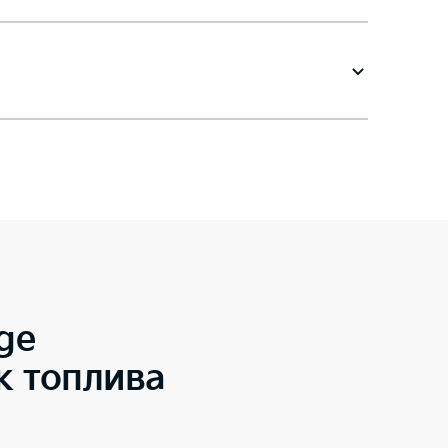
ge
к топлива