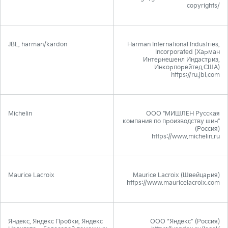
copyrights/
JBL, harman/kardon
Harman International Industries,
Incorporated (Харман
Интернешенл Индастриз,
Инкорпорейтед,США)
https://ru.jbl.com
Michelin
ООО "МИШЛЕН Русская
компания по производству шин"
(Россия)
https://www.michelin.ru
Maurice Lacroix
Maurice Lacroix (Швейцария)
https://www.mauricelacroix.com
Яндекс, Яндекс Пробки, Яндекс
ООО “Яндекс” (Россия)