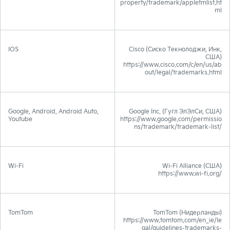
property/trademark/appletmlist.ht
ml
IOS
Cisco (Сиско Текнолоджи, Инк,
США)
https://www.cisco.com/c/en/us/ab
out/legal/trademarks.html
Google, Android, Android Auto,
Google Inc. (Гугл ЭлЭлСи, США)
Youtube
https://www.google.com/permissio
ns/trademark/trademark-list/
Wi-Fi
Wi-Fi Alliance (США)
https://www.wi-fi.org/
TomTom
TomTom (Нидерланды)
https://www.tomtom.com/en_ie/le
gal/guidelines-trademarks-