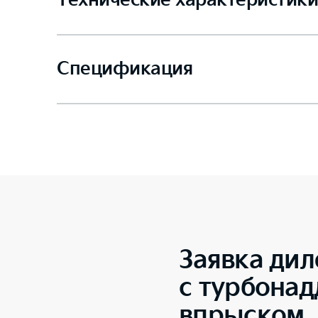
Технические характеристики
Спецификация
Заявка дил
с турбона
впрыском