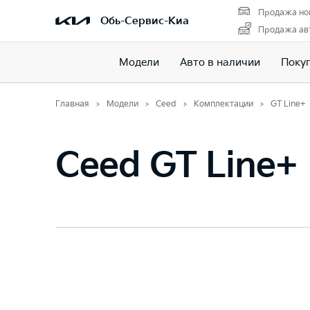
Продажа но
Обь-Сервис-Киа
Продажа авт
Модели
Авто в наличии
Поку
Главная
Модели
Ceed
Комплектации
GT Line+
Ceed GT Line+