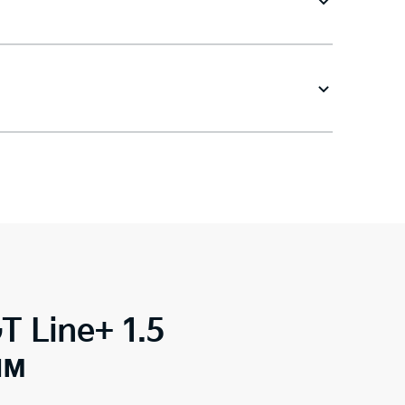
T Line+ 1.5
ым