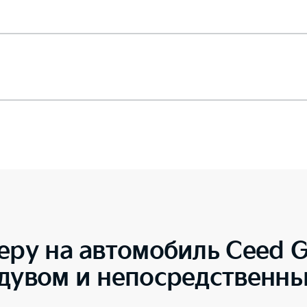
еру на автомобиль
Ceed G
ддувом и непосредственн