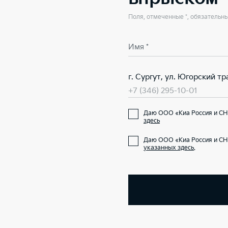
Поля, отмеченные *, обязательн
Имя *
г. Сургут, ул. Югорский тра
+7 (346) 295-10-01
Даю ООО «Киа Россия и СН
здесь
Даю ООО «Киа Россия и СН
указанных здесь
.