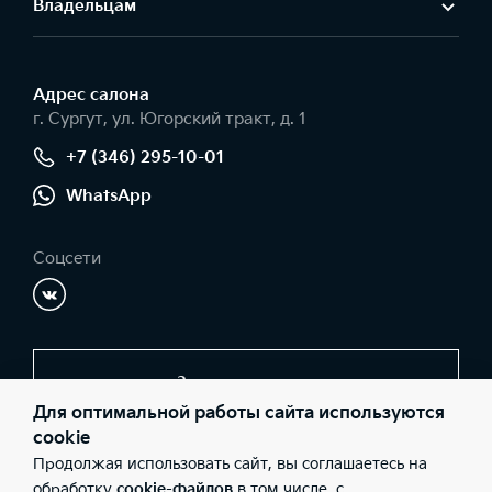
Владельцам
Система бесключевого доступа Умный ключ (Smart Key) и запуск
двигателя кнопкой
Ассистент управления дальним светом (HBA)
—
—
—
—
—
Адрес салонa
г. Сургут, ул. Югорский тракт, д. 1
Интеллектуальная система открывания багажника
+7 (346) 295-10-01
—
—
WhatsApp
Дистанционный запуск двигателя с ключа
Соцсети
—
—
Салонное зеркало заднего вида с автоматическим затемнением
—
Заказать звонок
Для оптимальной работы сайта используются
cookie
Электропривод складывания боковых зеркал заднего
вида
Продолжая использовать сайт, вы соглашаетесь на
© 2026 Юридические лица ООО «Обь-Сервис-КИА»
—
(Фактический адрес: г. Сургут, ул. Югорский тракт, д. 1; Телефон:
обработку
cookie-файлов
в том числе, с