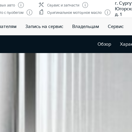
г. Сургу
вых авто
Сервис и запчасти
Югорски
о с пробегом
Оригинальное моторное масло
д. 1
пателям
Запись на сервис
Владельцам
Сервис
Обзор
Хара