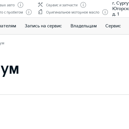
г. Сургу
вых авто
Сервис и запчасти
Югорски
о с пробегом
Оригинальное моторное масло
д. 1
пателям
Запись на сервис
Владельцам
Сервис
ум
иум