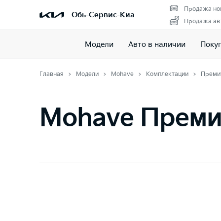
Продажа но
Обь-Сервис-Киа
Продажа авт
Модели
Авто в наличии
Поку
Главная
Модели
Mohave
Комплектации
Преми
Mohave Прем