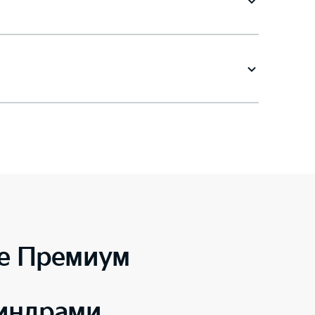
e Премиум
линдрами