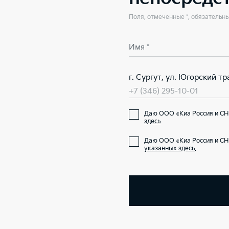
Поля, отмеченные *, обязательн
Имя *
г. Сургут, ул. Югорский тра
+7 (346) 295-10-01
Даю ООО «Киа Россия и СН
здесь
Даю ООО «Киа Россия и СН
указанных здесь
.