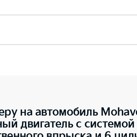
еру на автомобиль
Mohav
ный двигатель с системой
твенного впрыска и 6 ци