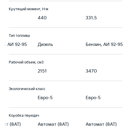
Крутящий момент, Н·м
5
440
331.5
Тип топлива
ин, АИ 92-95
Дизель
Бензин, АИ 92-95
Рабочий объем, см3
0
2151
3470
Экологический класс
-5
Евро-5
Евро-5
Коробка передач
мат (8AT)
Автомат (8AT)
Автомат (8AT)