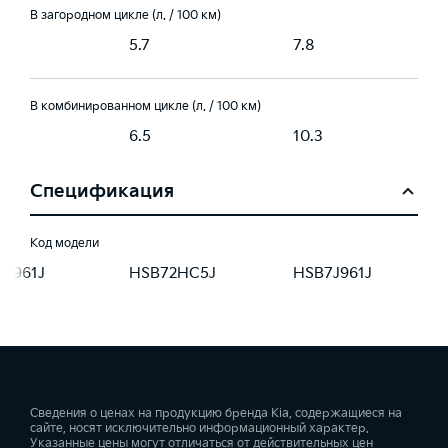
В загородном цикле (л. / 100 км)
5.7
7.8
В комбинированном цикле (л. / 100 км)
6.5
10.3
Спецификация
Код модели
8J961J
HSB72HC5J
HSB7J961J
Сведения о ценах на продукцию бренда Kia, содержащиеся на
сайте, носят исключительно информационный характер.
Указанные цены могут отличаться от действительных цен