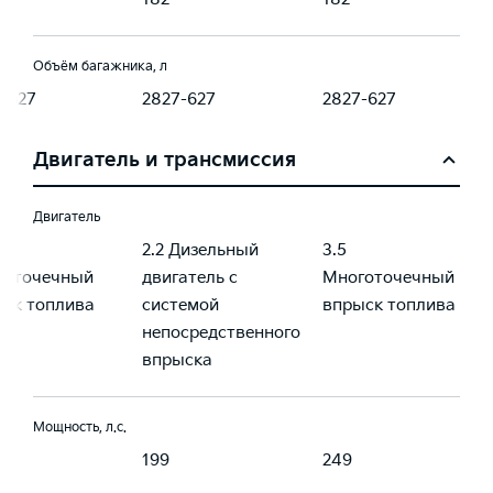
Объём багажника, л
-627
2827-627
2827-627
Двигатель и трансмиссия
Двигатель
2.2 Дизельный
3.5
готочечный
двигатель с
Многоточечный
ск топлива
системой
впрыск топлива
непосредственного
впрыска
Мощность, л.с.
199
249